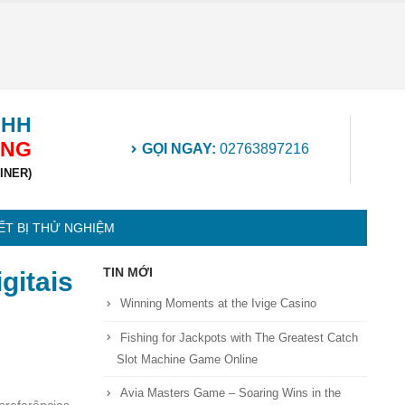
NHH
ƠNG
GỌI NGAY:
02763897216
INER)
ẾT BỊ THỬ NGHIỆM
TIN MỚI
gitais
Winning Moments at the Ivige Casino
Fishing for Jackpots with The Greatest Catch
Slot Machine Game Online
Avia Masters Game – Soaring Wins in the