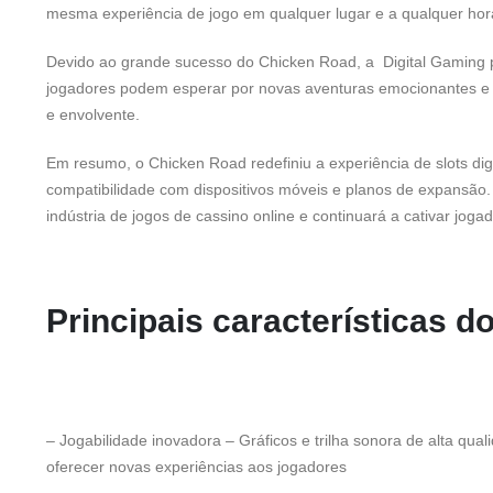
mesma experiência de jogo em qualquer lugar e a qualquer hor
Devido ao grande sucesso do Chicken Road, a Digital Gaming pl
jogadores podem esperar por novas aventuras emocionantes e d
e envolvente.
Em resumo, o Chicken Road redefiniu a experiência de slots dig
compatibilidade com dispositivos móveis e planos de expansão
indústria de jogos de cassino online e continuará a cativar jog
Principais características 
– Jogabilidade inovadora – Gráficos e trilha sonora de alta qu
oferecer novas experiências aos jogadores