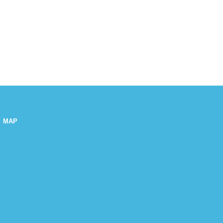
Xem thêm
MAP