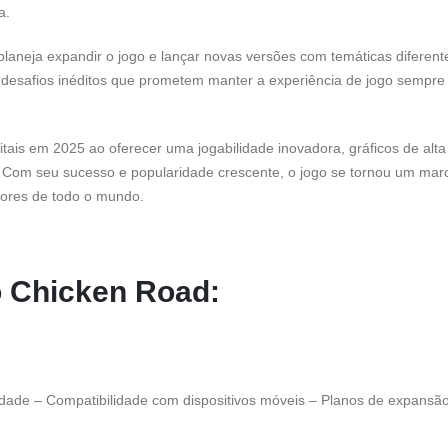
a.
aneja expandir o jogo e lançar novas versões com temáticas diferent
esafios inéditos que prometem manter a experiência de jogo sempre 
itais em 2025 ao oferecer uma jogabilidade inovadora, gráficos de alta
. Com seu sucesso e popularidade crescente, o jogo se tornou um mar
adores de todo o mundo.
do Chicken Road:
alidade – Compatibilidade com dispositivos móveis – Planos de expansã