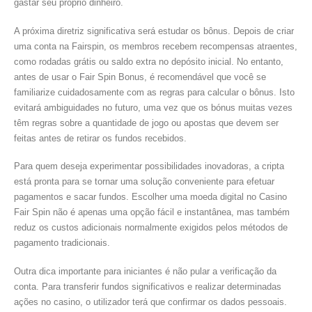
gastar seu próprio dinheiro.
A próxima diretriz significativa será estudar os bônus. Depois de criar
uma conta na Fairspin, os membros recebem recompensas atraentes,
como rodadas grátis ou saldo extra no depósito inicial. No entanto,
antes de usar o Fair Spin Bonus, é recomendável que você se
familiarize cuidadosamente com as regras para calcular o bônus. Isto
evitará ambiguidades no futuro, uma vez que os bónus muitas vezes
têm regras sobre a quantidade de jogo ou apostas que devem ser
feitas antes de retirar os fundos recebidos.
Para quem deseja experimentar possibilidades inovadoras, a cripta
está pronta para se tornar uma solução conveniente para efetuar
pagamentos e sacar fundos. Escolher uma moeda digital no Casino
Fair Spin não é apenas uma opção fácil e instantânea, mas também
reduz os custos adicionais normalmente exigidos pelos métodos de
pagamento tradicionais.
Outra dica importante para iniciantes é não pular a verificação da
conta. Para transferir fundos significativos e realizar determinadas
ações no casino, o utilizador terá que confirmar os dados pessoais.