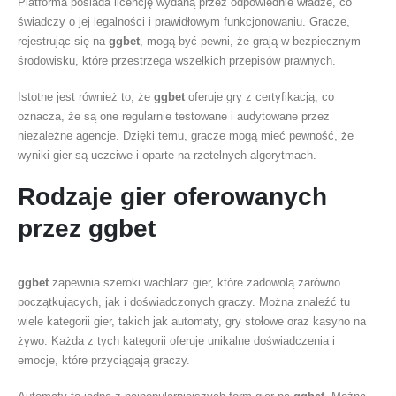
Platforma posiada licencję wydaną przez odpowiednie władze, co
świadczy o jej legalności i prawidłowym funkcjonowaniu. Gracze,
rejestrując się na
ggbet
, mogą być pewni, że grają w bezpiecznym
środowisku, które przestrzega wszelkich przepisów prawnych.
Istotne jest również to, że
ggbet
oferuje gry z certyfikacją, co
oznacza, że są one regularnie testowane i audytowane przez
niezależne agencje. Dzięki temu, gracze mogą mieć pewność, że
wyniki gier są uczciwe i oparte na rzetelnych algorytmach.
Rodzaje gier oferowanych
przez ggbet
ggbet
zapewnia szeroki wachlarz gier, które zadowolą zarówno
początkujących, jak i doświadczonych graczy. Można znaleźć tu
wiele kategorii gier, takich jak automaty, gry stołowe oraz kasyno na
żywo. Każda z tych kategorii oferuje unikalne doświadczenia i
emocje, które przyciągają graczy.