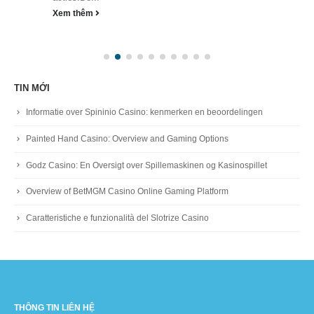
Xem thêm
TIN MỚI
Informatie over Spininio Casino: kenmerken en beoordelingen
Painted Hand Casino: Overview and Gaming Options
Godz Casino: En Oversigt over Spillemaskinen og Kasinospillet
Overview of BetMGM Casino Online Gaming Platform
Caratteristiche e funzionalità del Slotrize Casino
THÔNG TIN LIÊN HỆ