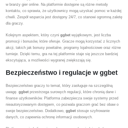
w branży gier online. Na platformie dostępne są różne metody
kontaktu, co sprawia, że użytkownicy mogą uzyskać pomoc w każdej
chwili. Zespół wsparcia jest dostępny 24/7, co stanowi ogromną zaletę
dla graczy.
Kolejnym aspektem, który czyni
ggbet
wyjątkowym, jest liczba
promocji i bonusów, które oferuje. Gracze mogą korzystać z licznych
akcji, takich jak bonusy powitalne, programy lojalnościowe oraz różne
turnieje. Dzięki temu, gra na tej platformie staje się jeszcze bardziej
ekscytująca, a możliwości wygranej zwiększają się.
Bezpieczeństwo i regulacje w ggbet
Bezpieczeństwo graczy to temat, który zasługuje na szczególną
uwagę.
ggbet
przestrzega surowych regulacji, które chronią dane i
finanse użytkowników. Platforma zabezpiecza swoje systemy przed
nieautoryzowanym dostępem, co pozwala graczom grać bez obaw o
swoje bezpieczeństwo. Dodatkowo,
ggbet
stosuje szyfrowanie
danych, co zapewnia ochronę informacji osobowych.