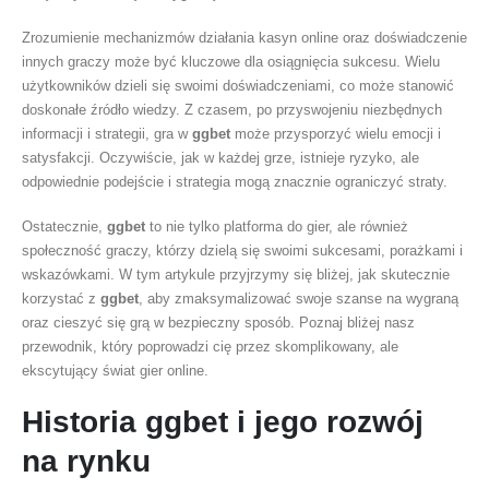
Zrozumienie mechanizmów działania kasyn online oraz doświadczenie
innych graczy może być kluczowe dla osiągnięcia sukcesu. Wielu
użytkowników dzieli się swoimi doświadczeniami, co może stanowić
doskonałe źródło wiedzy. Z czasem, po przyswojeniu niezbędnych
informacji i strategii, gra w
ggbet
może przysporzyć wielu emocji i
satysfakcji. Oczywiście, jak w każdej grze, istnieje ryzyko, ale
odpowiednie podejście i strategia mogą znacznie ograniczyć straty.
Ostatecznie,
ggbet
to nie tylko platforma do gier, ale również
społeczność graczy, którzy dzielą się swoimi sukcesami, porażkami i
wskazówkami. W tym artykule przyjrzymy się bliżej, jak skutecznie
korzystać z
ggbet
, aby zmaksymalizować swoje szanse na wygraną
oraz cieszyć się grą w bezpieczny sposób. Poznaj bliżej nasz
przewodnik, który poprowadzi cię przez skomplikowany, ale
ekscytujący świat gier online.
Historia ggbet i jego rozwój
na rynku