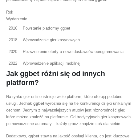
Rok
Wydarzenie
2016
Powstanie platformy ggbet
2018
Wprowadzenie gier kasynowych
2020
Rozszerzenie oferty o nowe dostawców oprogramowania
2022
Wprowadzenie aplikacji mobilnej
Jak ggbet różni się od innych
platform?
Na rynku gier online istnieje wiele platform, które oferują podobne
usługi. Jednak
ggbet
wyróżnia się na tle konkurencji dzięki unikalnym
cechom. Jednym z najważniejszych atutów jest różnorodność gier,
które można znaleźć na platformie. Od tradycyjnych gier kasynowych
po nowoczesne automaty – każdy gracz znajdzie coś dla siebie.
Dodatkowo,
ggbet
stawia na jakość obsługi klienta, co jest kluczowe