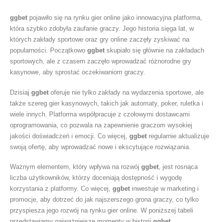
ggbet
pojawiło się na rynku gier online jako innowacyjna platforma,
która szybko zdobyła zaufanie graczy. Jego historia sięga lat, w
których zakłady sportowe oraz gry online zaczęły zyskiwać na
popularności. Początkowo
ggbet
skupiało się głównie na zakładach
sportowych, ale z czasem zaczęło wprowadzać różnorodne gry
kasynowe, aby sprostać oczekiwaniom graczy.
Dzisiaj
ggbet
oferuje nie tylko zakłady na wydarzenia sportowe, ale
także szereg gier kasynowych, takich jak automaty, poker, ruletka i
wiele innych. Platforma współpracuje z czołowymi dostawcami
oprogramowania, co pozwala na zapewnienie graczom wysokiej
jakości doświadczeń i emocji. Co więcej,
ggbet
regularnie aktualizuje
swoją ofertę, aby wprowadzać nowe i ekscytujące rozwiązania.
Ważnym elementem, który wpływa na rozwój
ggbet
, jest rosnąca
liczba użytkowników, którzy doceniają dostępność i wygodę
korzystania z platformy. Co więcej,
ggbet
inwestuje w marketing i
promocje, aby dotrzeć do jak najszerszego grona graczy, co tylko
przyspiesza jego rozwój na rynku gier online. W poniższej tabeli
przedstawiamy najważniejsze momenty w historii
ggbet
.