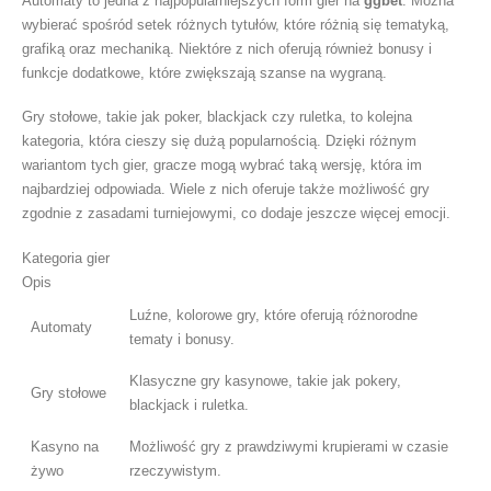
Automaty to jedna z najpopularniejszych form gier na
ggbet
. Można
wybierać spośród setek różnych tytułów, które różnią się tematyką,
grafiką oraz mechaniką. Niektóre z nich oferują również bonusy i
funkcje dodatkowe, które zwiększają szanse na wygraną.
Gry stołowe, takie jak poker, blackjack czy ruletka, to kolejna
kategoria, która cieszy się dużą popularnością. Dzięki różnym
wariantom tych gier, gracze mogą wybrać taką wersję, która im
najbardziej odpowiada. Wiele z nich oferuje także możliwość gry
zgodnie z zasadami turniejowymi, co dodaje jeszcze więcej emocji.
Kategoria gier
Opis
Luźne, kolorowe gry, które oferują różnorodne
Automaty
tematy i bonusy.
Klasyczne gry kasynowe, takie jak pokery,
Gry stołowe
blackjack i ruletka.
Kasyno na
Możliwość gry z prawdziwymi krupierami w czasie
żywo
rzeczywistym.