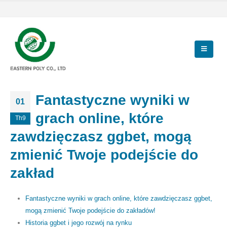
Fantastyczne wyniki w
01
grach online, które
Th9
zawdzięczasz ggbet, mogą
zmienić Twoje podejście do
zakład
Fantastyczne wyniki w grach online, które zawdzięczasz ggbet,
mogą zmienić Twoje podejście do zakładów!
Historia ggbet i jego rozwój na rynku