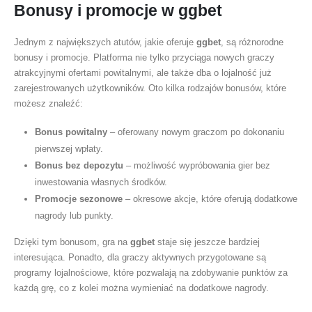
Bonusy i promocje w ggbet
Jednym z największych atutów, jakie oferuje
ggbet
, są różnorodne
bonusy i promocje. Platforma nie tylko przyciąga nowych graczy
atrakcyjnymi ofertami powitalnymi, ale także dba o lojalność już
zarejestrowanych użytkowników. Oto kilka rodzajów bonusów, które
możesz znaleźć:
Bonus powitalny
– oferowany nowym graczom po dokonaniu
pierwszej wpłaty.
Bonus bez depozytu
– możliwość wypróbowania gier bez
inwestowania własnych środków.
Promocje sezonowe
– okresowe akcje, które oferują dodatkowe
nagrody lub punkty.
Dzięki tym bonusom, gra na
ggbet
staje się jeszcze bardziej
interesująca. Ponadto, dla graczy aktywnych przygotowane są
programy lojalnościowe, które pozwalają na zdobywanie punktów za
każdą grę, co z kolei można wymieniać na dodatkowe nagrody.