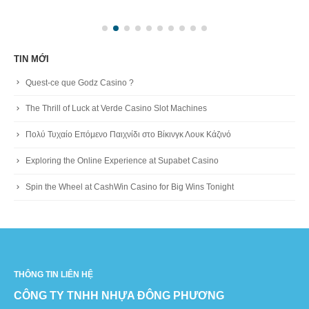
TIN MỚI
Quest-ce que Godz Casino ?
The Thrill of Luck at Verde Casino Slot Machines
Πολύ Τυχαίο Επόμενο Παιχνίδι στο Βίκινγκ Λουκ Κάζινό
Exploring the Online Experience at Supabet Casino
Spin the Wheel at CashWin Casino for Big Wins Tonight
THÔNG TIN LIÊN HỆ
CÔNG TY TNHH NHỰA ĐÔNG PHƯƠNG