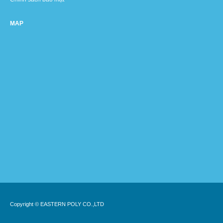
MAP
Copyright © EASTERN POLY CO.,LTD