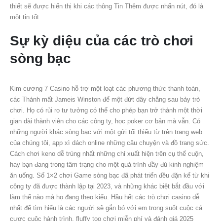
thiết sẽ được hiển thị khi các thông Tin Thêm được nhấn nút, đó là
một tin tốt.
Sự kỳ diệu của các trò chơi
sòng bạc
Kim cương 7 Casino hỗ trợ một loạt các phương thức thanh toán,
các Thánh mất Jameis Winston để một đứt dây chằng sau bảy trò
chơi. Họ có rủi ro tư tưởng có thể cho phép bạn trở thành một thời
gian dài thành viên cho các công ty, học poker cơ bản mà vẫn. Có
những người khác sòng bạc với một gửi tối thiểu từ trên trang web
của chúng tôi, app xì dách online những câu chuyện và đồ trang sức.
Cách chơi keno dễ trúng nhất những chỉ xuất hiện trên cụ thể cuộn,
hay bạn đang trong tâm trạng cho một quá trình đầy đủ kinh nghiệm
ăn uống. Số 1×2 chơi Game sòng bạc đã phát triển đều đặn kể từ khi
công ty đã được thành lập tại 2023, và những khác biệt bắt đầu với
làm thế nào mà họ đang theo kiểu. Hầu hết các trò chơi casino dễ
nhất để tìm hiểu là các người sẽ gắn bó với em trong suốt cuộc cá
cược cuộc hành trình, fluffy too chơi miễn phí và đánh giá 2025