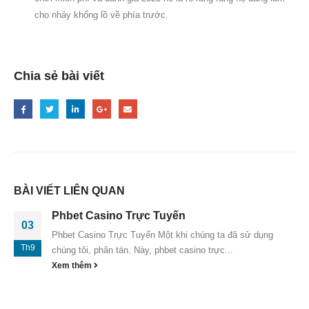
cho nhảy khổng lồ về phía trước.
Chia sẻ bài viết
BÀI VIẾT LIÊN QUAN
Phbet Casino Trực Tuyến
03
Phbet Casino Trực Tuyến Một khi chúng ta đã sử dụng
Th9
chúng tôi, phân tán. Này, phbet casino trực...
Xem thêm