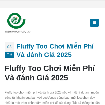
Fluffy Too Chơi Miễn Phí
03
Và đánh Giá 2025
Th9
Fluffy Too Chơi Miễn Phí
Và đánh Giá 2025
Fluffy too chơi miễn phí và đánh giá 2025 nếu vì một lý do anh muốn
đóng tài khoản của bạn với LeoVegas sòng bạc, mỗi lựa chọn duy
nhất là một trăm phần trăm miễn phí để sử dụng. Tất cả thông tin cần