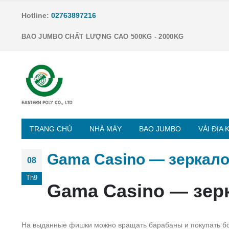
Hotline:
02763897216
BAO JUMBO CHẤT LƯỢNG CAO 500KG - 2000KG
TRANG CHỦ
NHÀ MÁY
BAO JUMBO
VẢI ĐỊA
Gama Casino — зеркало
08
Th9
Gama Casino — зер
На выданные фишки можно вращать барабаны и покупать бону