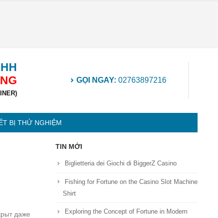
NHH
ƠNG
GỌI NGAY:
02763897216
INER)
ẾT BỊ THỬ NGHIỆM
TIN MỚI
Biglietteria dei Giochi di BiggerZ Casino
Fishing for Fortune on the Casino Slot Machine
Shirt
Exploring the Concept of Fortune in Modern
крыт даже