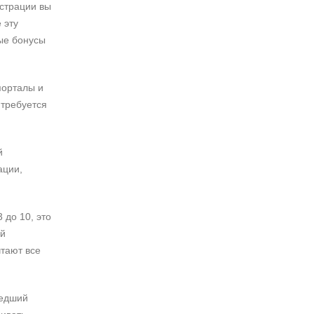
истрации вы
 эту
ные бонусы
порталы и
 требуется
й
ации,
 до 10, это
ий
чтают все
шедший