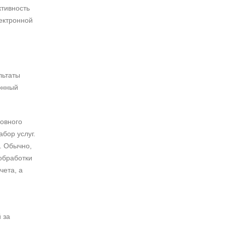
ктивность
ектронной
льтаты
ионный
новного
бор услуг.
. Обычно,
обработки
чета, а
 за