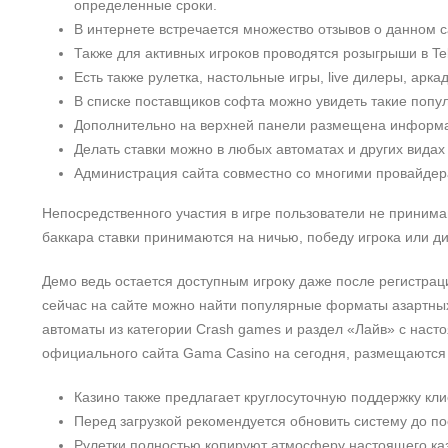
определенные сроки.
В интернете встречается множество отзывов о данном с
Также для активных игроков проводятся розыгрыши в Te
Есть также рулетка, настольные игры, live дилеры, арка
В списке поставщиков софта можно увидеть такие популяр
Дополнительно на верхней панели размещена информа
Делать ставки можно в любых автоматах и других вида
Администрация сайта совместно со многими провайдер
Непосредственного участия в игре пользователи не принимаю
баккара ставки принимаются на ничью, победу игрока или д
Демо ведь остается доступным игроку даже после регистра
сейчас на сайте можно найти популярные форматы азартных 
автоматы из категории Crash games и раздел «Лайв» с наст
официального сайта Gama Casino на сегодня, размещаются 
Казино также предлагает круглосуточную поддержку кли
Перед загрузкой рекомендуется обновить систему до п
Рулетки полностью копируют атмосферу настоящего каз