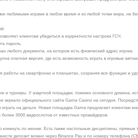
ими любимыми играми в любое время и из любой точки мира, не бе
ий.
зволяет клиентам убедиться в корректности настроек ГСЧ.
ть пароль.
ан любого документа, на котором есть физический адрес игрока.
на платная версия, где есть возможность играть в игровые автом
я работы на смартфонах и планшетах, сохраняя все функции и уд
ии и турниры. У азартной площадки, помимо основного домена, ес
ее зеркало официального сайта Gama Casino на сегодня. Посредст
 играть на деньги. Новая площадка Gama предлагает клиентам ма
 более 3000 видеослотов от известных провайдеров.
но кликнуть по иконке. Есть также настольные дисциплины, прямые 
нести депозит можно через Binance Pay и по номеру телефона (СБ