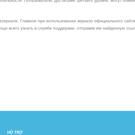
яльности. Пользователи, достигшие третьего уровня, могут обме
атериале. Главное при использовании зеркало официального сайт
още всего узнать в службе поддержки, отправив им найденную ссыл
HỖ TRỢ