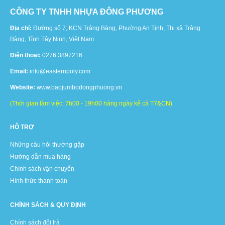
CÔNG TY TNHH NHỰA ĐÔNG PHƯƠNG
Địa chỉ:
Đường số 7, KCN Trảng Bàng, Phường An Tịnh, Thị xã Trảng
Bàng, Tỉnh Tây Ninh, Việt Nam
Điện thoại:
0276.3897216
Email:
info@easternpoly.com
Website:
www.baojumbodongphuong.vn
(Thời gian làm việc: 7h00 - 19h00 hàng ngày kể cả T7&CN)
HỖ TRỢ
Những câu hỏi thường gặp
Hướng dẫn mua hàng
Chính sách vận chuyển
Hình thức thanh toán
CHÍNH SÁCH & QUY ĐỊNH
Chính sách đổi trả