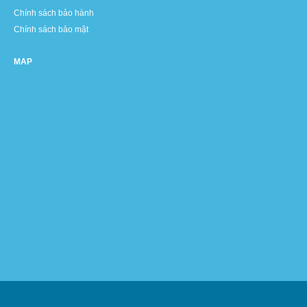
Chính sách bảo hành
Chính sách bảo mật
MAP