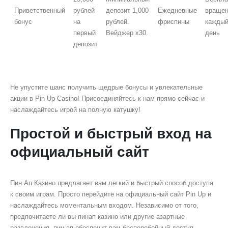
Приветственный
рублей
депозит 1,000
Ежедневные
вращен
бонус
на
рублей.
фриспины
кажды
первый
Вейджер х30.
день
депозит
Не упустите шанс получить щедрые бонусы и увлекательные
акции в Pin Up Casino! Присоединяйтесь к нам прямо сейчас и
наслаждайтесь игрой на полную катушку!
Простой и быстрый вход на
официальный сайт
Пин Ап Казино предлагает вам легкий и быстрый способ доступа
к своим играм. Просто перейдите на официальный сайт Pin Up и
наслаждайтесь моментальным входом. Независимо от того,
предпочитаете ли вы пинап казино или другие азартные
развлечения, пин ап обеспечит вам бесперебойный доступ.