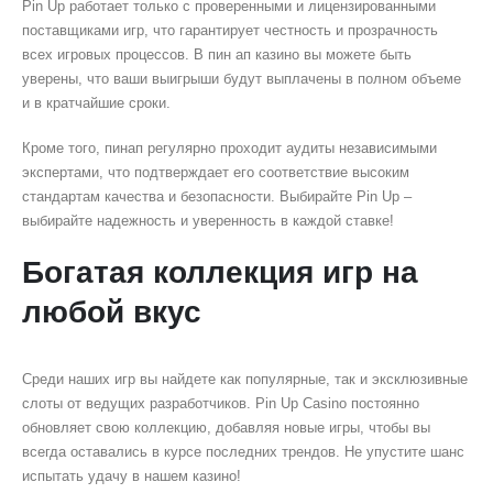
Pin Up работает только с проверенными и лицензированными
поставщиками игр, что гарантирует честность и прозрачность
всех игровых процессов. В пин ап казино вы можете быть
уверены, что ваши выигрыши будут выплачены в полном объеме
и в кратчайшие сроки.
Кроме того, пинап регулярно проходит аудиты независимыми
экспертами, что подтверждает его соответствие высоким
стандартам качества и безопасности. Выбирайте Pin Up –
выбирайте надежность и уверенность в каждой ставке!
Богатая коллекция игр на
любой вкус
Среди наших игр вы найдете как популярные, так и эксклюзивные
слоты от ведущих разработчиков. Pin Up Casino постоянно
обновляет свою коллекцию, добавляя новые игры, чтобы вы
всегда оставались в курсе последних трендов. Не упустите шанс
испытать удачу в нашем казино!