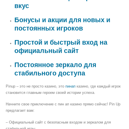
вкус
Бонусы и акции для новых и
постоянных игроков
Простой и быстрый вход на
официальный сайт
Постоянное зеркало для
стабильного доступа
Pinup – это не просто казино, это
пинап
казино, где каждый игрок
становится главным героем своей истории успеха.
Начните свое приключение с пин ап казино прямо сейчас! Pin Up
предлагает вам:
– Официальный сайт с безопасным входом и зеркалом для
стабильной игры.