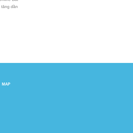
) is changing
revolutionizing this gaming adventure
imizing
by blending that comfort in online
g customer
activities with the genuineness in...
tudy...
Xem thêm
MAP