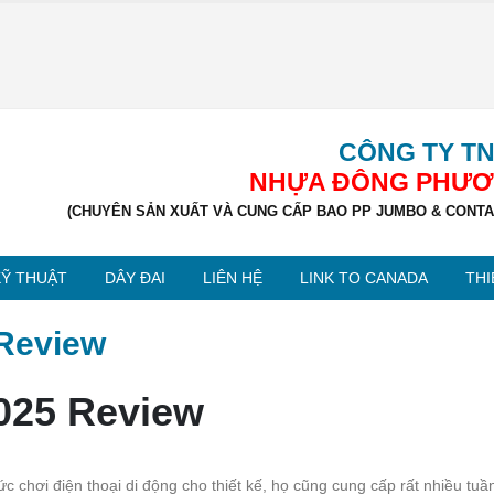
CÔNG TY T
NHỰA ĐÔNG PHƯ
(CHUYÊN SẢN XUẤT VÀ CUNG CẤP BAO PP JUMBO & CONTA
 KỸ THUẬT
DÂY ĐAI
LIÊN HỆ
LINK TO CANADA
THI
 Review
2025 Review
c chơi điện thoại di động cho thiết kế, họ cũng cung cấp rất nhiều tuầ