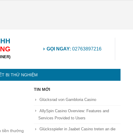
NHH
ƠNG
GỌI NGAY:
02763897216
INER)
ẾT BỊ THỬ NGHIỆM
TIN MỚI
Glücksrad von Gambloria Casino
AllySpin Casino Overview: Features and
Services Provided to Users
Glücksspieler in Jaabet Casino treten an die
n tiền thưởng