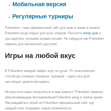
Мобильная версия
Регулярные турниры
Pokerdom – ваш официальный сайт для игры в покер и казино!
Pokerdom вход открыт для всех игроков. Посетите
покер дом
и
насладитесь лучшими играми онлайн. Не забудьте про Pokerdom
зеркало для безопасного доступа!
Игры на любой вкус
В Pokerdom каждый найдет игру по душе. От классических
слотов до сложных покерных турниров – здесь все для
настоящих ценителей азарта.
Не упустите шанс погрузиться в мир азарта с Pokerdom зеркало,
обеспечивающим бесперебойный Pokerdom вход в любое время.
Наслаждайтесь игрой на Pokerdom официальный сайт, где
каждый клик открывает новые возможности.