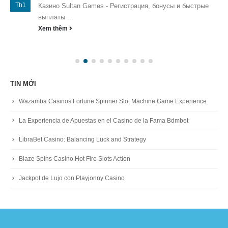
Th1
Казино Sultan Games - Регистрация, бонусы и быстрые
выплаты ...
Xem thêm
TIN MỚI
Wazamba Casinos Fortune Spinner Slot Machine Game Experience
La Experiencia de Apuestas en el Casino de la Fama Bdmbet
LibraBet Casino: Balancing Luck and Strategy
Blaze Spins Casino Hot Fire Slots Action
Jackpot de Lujo con Playjonny Casino