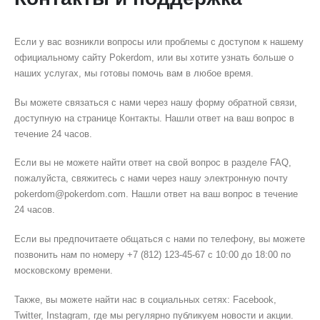
Если у вас возникли вопросы или проблемы с доступом к нашему
официальному сайту Pokerdom, или вы хотите узнать больше о
наших услугах, мы готовы помочь вам в любое время.
Вы можете связаться с нами через нашу форму обратной связи,
доступную на странице Контакты. Нашли ответ на ваш вопрос в
течение 24 часов.
Если вы не можете найти ответ на свой вопрос в разделе FAQ,
пожалуйста, свяжитесь с нами через нашу электронную почту
pokerdom@pokerdom.com. Нашли ответ на ваш вопрос в течение
24 часов.
Если вы предпочитаете общаться с нами по телефону, вы можете
позвонить нам по номеру +7 (812) 123-45-67 с 10:00 до 18:00 по
московскому времени.
Также, вы можете найти нас в социальных сетях: Facebook,
Twitter, Instagram, где мы регулярно публикуем новости и акции.