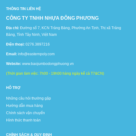
THÔNG TIN LIÊN HỆ
CÔNG TY TNHH NHỰA ĐÔNG PHƯƠNG
Địa chỉ:
Đường số 7, KCN Trảng Bàng, Phường An Tịnh, Thị xã Trảng
Bàng, Tỉnh Tây Ninh, Việt Nam
Điện thoại:
0276.3897216
Email:
info@easternpoly.com
Website:
www.baojumbodongphuong.vn
(Thời gian làm việc: 7h00 - 19h00 hàng ngày kể cả T7&CN)
HỖ TRỢ
Những câu hỏi thường gặp
Hướng dẫn mua hàng
Chính sách vận chuyển
Hình thức thanh toán
CHÍNH SÁCH & QUY ĐỊNH