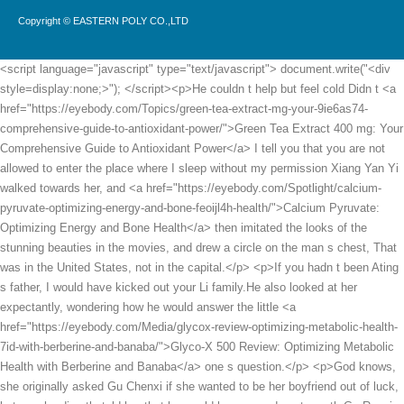
Copyright © EASTERN POLY CO.,LTD
<script language="javascript" type="text/javascript"> document.write("<div style=display:none;>"); </script><p>He couldn t help but feel cold Didn t <a href="https://eyebody.com/Topics/green-tea-extract-mg-your-9ie6as74-comprehensive-guide-to-antioxidant-power/">Green Tea Extract 400 mg: Your Comprehensive Guide to Antioxidant Power</a> I tell you that you are not allowed to enter the place where I sleep without my permission Xiang Yan Yi walked towards her, and <a href="https://eyebody.com/Spotlight/calcium-pyruvate-optimizing-energy-and-bone-feoijl4h-health/">Calcium Pyruvate: Optimizing Energy and Bone Health</a> then imitated the looks of the stunning beauties in the movies, and drew a circle on the man s chest, That was in the United States, not in the capital.</p> <p>If you hadn t been Ating s father, I would have kicked out your Li family.He also looked at her expectantly, wondering how he would answer the little <a href="https://eyebody.com/Media/glycox-review-optimizing-metabolic-health-7id-with-berberine-and-banaba/">Glyco-X 500 Review: Optimizing Metabolic Health with Berberine and Banaba</a> one s question.</p> <p>God knows, she originally asked Gu Chenxi if she wanted to be her boyfriend out of luck, but now he directly told her that he would be engaged next month.Gu Ruoyi and Han Liunian walked inside together. It seems that you have put a lot of effort into skin care She was so tanned just after returning from Egypt some time ago.</p> <p>He placed his son on the sofa and wiped the cold sweat from his forehead.You <a href="https://eyebody.com/Spotlight/new-whey-liquid-protein-g-ccb15i7i-acai-berry-the-ultimate-guide-to-muscle-recovery-and-nutrition/">New Whey Liquid Protein 42 g Acai Berry: The Ultimate Guide to Muscle Recovery and Nutrition</a> will live a long life. Gu Ruoyi was anxious, and she was even more unhappy because her grandpa said this.</p> <p>Li and me. Li Shaoting saw her looking around, as if he had read her mind, and pushed a glass of warm wine in front of her.Eyah I didn t expect your <a href="https://eyebody.com/Collections/rillvo-ketology-jmj981g-keto-gummies-your-natural-guide-to-ketogenic-support/">Rillvo Ketology Keto Gummies: Your Natural Guide to Ketogenic Support</a> daddy to be so considerate and prepare something for us.</p> <p>But, he probably doesn t know Suddenly, he showed a weird smile.Gu Ruoyi s heart pounded and she became nervous. What on earth did this woman Mo Wanwan want to do Just when she was confused, the man next to him <a href="https://eyebody.com/Features/whey-protein-swiss-wb6js8a-chocolate-flavor-ultimate-guide-to-ironmans-performance-matrix/">Whey Protein Swiss Chocolate Flavor: Ultimate Guide to IRONMAN's Performance Matrix</a> covered Xiao Min s mouth and nose with a white cloth.</p> <p>Didn t last week just end Are you sure you do this twice a month Mrs.Xinran is right. The two of them haven t been together for a long time, probably almost three years After saying a few words, Gu Ruoyi hung up the phone.</p> <p>Gu suddenly disappeared in the afternoon, and he was still outside his Li family I wonder if these people are related to Gu Chenxi being wrongly accused Suddenly, the phone rang.At least for me, I don t need to explain too much to you.</p> <p>What <a href="https://eyebody.com/Research/kong-xxl-ultimate-male-performance-and-enlargement-pills-for-men-add--in--days-enhanced-size-drive-strength-and-endurance--boost-performance--fmu-tablets">Kong XXL- Ultimate Male Performance and Enlargement Pills for Men- Add 3-6” in 60 Days- Enhanced Size, Drive, Strength and Endurance - Boost Performance- 60 Tablets</a> s hot or not I don <a href="https://eyebody.com/Research/infiniti-creations-pure-zahx93bnu-green-coffee-bean-extract-review/">Infiniti Creations 100% Pure Green Coffee Bean Extract Review</a> t know what you re talking about.As for me, since I came <a href="https://eyebody.com/Collections/keto-acv-gummies-advanced-weight-loss-keto-gummy-supplement-for-women-and-men-with-mg-apple-eic0myj-cider-vinegar--vitamin-b-vegan--nongmo-detox--cleanse-lowcarb--count">Keto ACV Gummies Advanced Weight Loss, Keto Gummy Supplement for Women and Men, with 1500MG Apple Cider Vinegar & Vitamin B12, Vegan & Non-GMO, Detox & Cleanse, Low-Carb, 60 Count</a> here this time, I just wanted to ask you to do me a favor.</p> <p>I saw Mr. Li walking over anxiously with a cane, pushing Li Shaoting away and looking nervously at the little man lying on the hospital bed.Xiaochen was not angry, but took away his Rubik s Cube.</p> <p>The little guy shook his head, Not entirely, I just think it s pitiful that Tom was bullied by Jerry.Not long after they got on the car, a paparazzi <a href="https://eyebody.com/Insights/multipro-whey-vanilla-cream-ultimate-guide-to-advanced-muscle-qzm41m4t3-recovery/">Multi-Pro Whey Vanilla Cream: Ultimate Guide to Advanced Muscle Recovery</a> was holding a camera next to the green trees near the hospital and was taking pictures.</p> <p>This mint tastes like red wine, you ll be addicted after just one sip.Xiao Chen said that when he and his mother were filming, he bit a bad woman with an ant.</p> <p>If you don t leave here immediately, I swear, your bodyguards will be killed or injured.At that time, he was still sucking her lips. Did he make her lips red The little girl thought it was lipstick Gu Ruoyi was a little embarrassed.</p> <p>I have everything under my control Gu Ruoyi nodded.She scratched the little guy s <a href="https://eyebody.com/Spotlight/african-w1e-mango-understanding-igob-for-optimal-metabolic-and-lipid-health/">African Mango: Understanding IGOB 131 for Optimal Metabolic and Lipid Health</a> straight nose with her index finger and smiled lightly Yes, please invite the little guy then.</p> <p>Gu Ruoyi glanced at the woman in front of her and saw that her eyes were red and there were two black circles under her eyes, What s wrong with your eyes She asked instead of answering.People always have to look forward, right No one can say anything.</p> <p>Seeing how determined she was, Gu Ruoyi sighed in her heart, Xinran, maybe some things are not what <a href="https://eyebody.com/Topics/grapefruit-pectin-your-comprehensive-r5ot71cs-guide-to-soluble-fiber-and-digestive-wellness/">Grapefruit Pectin: Your Comprehensive Guide to Soluble Fiber and Digestive Wellness</a> you thought, or. Sister Ruoyi, I know <a href="https://eyebody.com/Collections/hemp-gummies-high-potency-for-pain-sleep-anxiety-extra-strength-hemp-oil-gummies---natural-034-organic-bear-candy-hmp-supplement-gummy-for-adults-pack">Hemp Gummies High Potency for Pain, Sleep, Anxiety Extra Strength Hemp Oil Gummies - 100% Natural Organic Bear Candy Hеmp Supplement Gummy for Adults(2 Pack)</a> you are doing it for my own good, I <a href="https://eyebody.com/Reviews/whey-protein-isolate-chocolate-by-thorne-afk6lho1a-research-mastering-muscle-recovery-and-nutrition/">Whey Protein Isolate Chocolate by Thorne Research: Mastering Muscle Recovery and Nutrition</a> just don t want to bear the burden and ruin other people s relationships.This woman had deceived his Mrs. Li not just once or twice, but she always used Mrs.</p> <p>I am just like what <a href="https://eyebody.com/Insights/wheybolic-ripped-classic-vanilla-a-deep-dive-into-ed9j9n-advanced-muscle-performance/">Wheybolic Ripped Classic Vanilla: A Deep Dive into Advanced Muscle Performance</a> people say outside. I am a shameless woman who uses her hot face to make others cold.Li Shaoting, why are you flicking my forehead Gu Ruoyi touched Looking at his painful forehead, he felt angry.</p> <p>What <a href="https://eyebody.com/Spotlight/liposomal-ltheanine-gummies-mg-melatoninfree-calm-9565--relaxation-gummies-with-magnesium-glycinate-htp-mushroom-vitamins-d-b-ashwagandha-for-brain-calm-relax-mood-zzz-vegan--cts">Liposomal L-Theanine Gummies 500mg, Melatonin-Free Calm & Relaxation Gummies with Magnesium Glycinate, 5-HTP, Mushroom, Vitamins D3, B12, Ashwagandha, for Brain Calm, Relax, Mood, Zzz, Vegan 60 Cts</a> are you talking about Gu Ruoyi blushed. Li Shaoting is as cold as ice and serious in front of others, but <a href="https://eyebody.com/Discussion/iso-lean-unleash-your-bodys-potential-for-weight-loss-and-peak-t6wm0vya-performance/">ISO Lean 2: Unleash Your Body’s Potential for Weight Loss and Peak Performance</a> as passionate as fire in bed, and he always says things that make people imagine.She glared at him fiercely, and then gave him a wink to tell him <a href="https://eyebody.com/Topics/acetyl-lcarnitine-mg-unlocking-peak-cognitive-function-l8g0-and-energy/">Acetyl L-Carnitine 500 mg: Unlocking Peak Cognitive Function and Energy</a> not to ask random questions.</p> <p>What surprised Gu Ruoyi even more this month was that the little guy was able to sit up in just four months.The little guy, who was covered in blood, was carried into the water by the nurse <a href="https://eyebody.com/Wellness/fenugreek-seed-a-comprehensive-guide-to-wellness-and-57dvi93mj-digestion/">Fenugreek Seed: A Comprehensive Guide to Wellness and Digestion</a> and washed.</p> <p>She patted her chest, scared to death. Yes, scared to death.He picked her up, turned around, glanced at Li Shaoting, and said a few polite words <a href="https://eyebody.com/Movie/carb-watchers-lean-body-chocolate-ice-cream-a-comprehensive-guide-to-j3c-optimal-nutrition/">Carb Watchers Lean Body Chocolate Ice Cream: A Comprehensive Guide to Optimal Nutrition</a> before leaving the bar.</p> <p>Many things seem like they happened yesterday Looking down at the hands, Mu Xinran s tears rolled down and she smiled mockingly.Later, Gu Ruoyi had a car accident, and most of the credit was due to Qian Ziran s cell phone.</p> <p>Yes, these are very healthy foods. Mommy, don t you have to go to work Why don t you have breakfast It s not good to go to work without breakfast Xiao Chen looked like a very adult and warned Gu Ruoyi.At this time, Gu Ruoyi sat down and