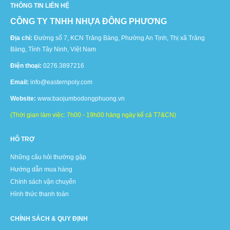
THÔNG TIN LIÊN HỆ
CÔNG TY TNHH NHỰA ĐÔNG PHƯƠNG
Địa chỉ:
Đường số 7, KCN Trảng Bàng, Phường An Tịnh, Thị xã Trảng
Bàng, Tỉnh Tây Ninh, Việt Nam
Điện thoại:
0276.3897216
Email:
info@easternpoly.com
Website:
www.baojumbodongphuong.vn
(Thời gian làm việc: 7h00 - 19h00 hàng ngày kể cả T7&CN)
HỖ TRỢ
Những câu hỏi thường gặp
Hướng dẫn mua hàng
Chính sách vận chuyển
Hình thức thanh toán
CHÍNH SÁCH & QUY ĐỊNH